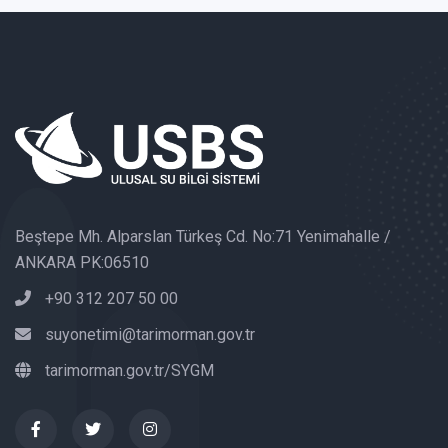
Beştepe Mh. Alparslan Türkeş Cd. No:71 Yenimahalle /
ANKARA PK:06510
+90 312 207 50 00
suyonetimi@tarimorman.gov.tr
tarimorman.gov.tr/SYGM