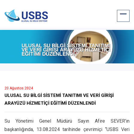
ULUSAL SU BİLGİ SİSTEMİ TANITIMI
VE VERİ GİRİŞİ ARAYÜZÜ HİZMETİÇİ
EĞİTİMİ DÜZENLENDİ
20 Ağustos 2024
ULUSAL SU BİLGİ SİSTEMİ TANITIMI VE VERİ GİRİŞİ
ARAYÜZÜ HİZMETİÇİ EĞİTİMİ DÜZENLENDİ
Su Yönetimi Genel Müdürü Sayın Afire SEVER'in
başkanlığında, 13.08.2024 tarihinde çevrimiçi “USBS Veri