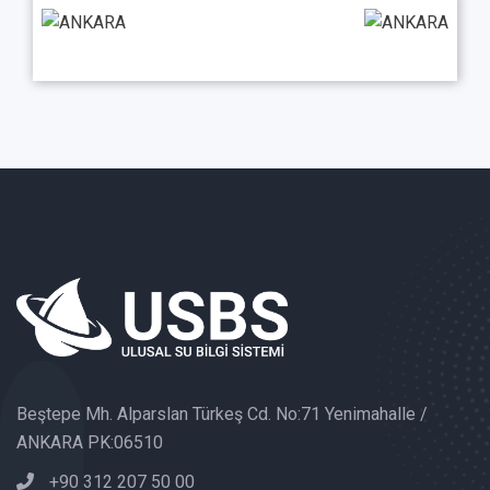
Beştepe Mh. Alparslan Türkeş Cd. No:71 Yenimahalle /
ANKARA PK:06510
+90 312 207 50 00