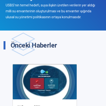
USBS'nin temel hedefi, suya ilişkin üretilen verilerin yer aldığı
milli su envanterinin oluşturulması ve bu envanter ışığında
ulusal su yönetimi politikasının ortaya konulmasıdır.
Önceki Haberler